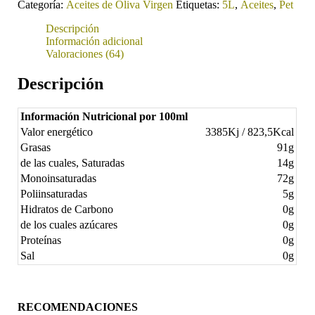
Categoría:
Aceites de Oliva Virgen
Etiquetas:
5L
,
Aceites
,
Pet
Virgen
5L.
Descripción
Envase
Información adicional
PET
Valoraciones (64)
cantidad
Descripción
Información Nutricional por 100ml
Valor energético
3385Kj / 823,5Kcal
Grasas
91g
de las cuales, Saturadas
14g
Monoinsaturadas
72g
Poliinsaturadas
5g
Hidratos de Carbono
0g
de los cuales azúcares
0g
Proteínas
0g
Sal
0g
RECOMENDACIONES