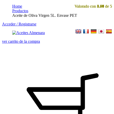
Home
Valorado con
Valorado con
Valorado con
Valorado con
4.71
4.97
5.00
5.00
de 5
de 5
de 5
de 5
Productos
Aceite de Oliva Virgen 5L. Envase PET
Acceder / Registrarse
ver carrito de la compra