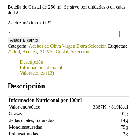
Botella de Cristal de 250 ml. Se sirve por unidades o en cajas
de 12.
Acidez máxima ≤ 0,2º
Aceite
de
Añadir al carrito
Oliva
Categoría:
Aceites de Oliva Virgen Extra Selección
Etiquetas:
Virgen
250ml
,
Aceites
,
AOVE
,
Cristal
,
Selección
Extra
Selección
Descripción
250ml.
Información adicional
cantidad
Valoraciones (13)
Descripción
Información Nutricional por 100ml
Valor energético
3367Kj / 819Kcal
Grasas
91g
de las cuales, Saturadas
14g
Monoinsaturadas
75g
Poliinsaturadas
2g