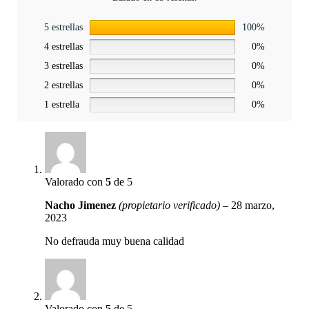
5 estrellas
100%
4 estrellas
0%
3 estrellas
0%
2 estrellas
0%
1 estrella
0%
Valorado con
5
de 5
Nacho Jimenez
(propietario verificado)
–
28 marzo,
2023
No defrauda muy buena calidad
Valorado con
5
de 5