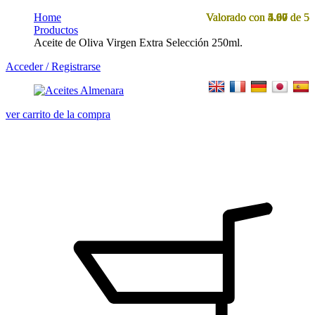
Home
Valorado con
Valorado con
Valorado con
Valorado con
4.67
4.97
5.00
5.00
de 5
de 5
de 5
de 5
Productos
Aceite de Oliva Virgen Extra Selección 250ml.
Acceder / Registrarse
ver carrito de la compra