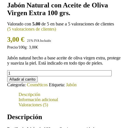
Jabón Natural con Aceite de Oliva
Virgen Extra 100 grs.
Valorado con
5.00
de 5 en base a
5
valoraciones de clientes
(
5
valoraciones de clientes)
3,00
€
21% IVA Incluido
Precio/100g: 3,00€
Jabón natural hecho a base aceite de oliva virgen extra, protege
y suaviza la piel. Está indicado en todo tipo de pieles.
Jabón
Natural
Añadir al carrito
con
Categoría:
Cosméticos
Etiqueta:
Jabón
Aceite
de
Descripción
Oliva
Información adicional
Virgen
Valoraciones (5)
Extra
100
Descripción
grs.
cantidad