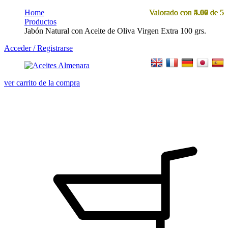
Home
Valorado con
Valorado con
Valorado con
Valorado con
4.00
5.00
5.00
4.67
de 5
de 5
de 5
de 5
Productos
Jabón Natural con Aceite de Oliva Virgen Extra 100 grs.
Acceder / Registrarse
ver carrito de la compra